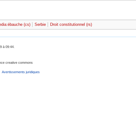
edia:ébauche (cs)
Serbie
Droit constitutionnel (rs)
9 à 09:44.
cence creative commons
Avertissements juridiques