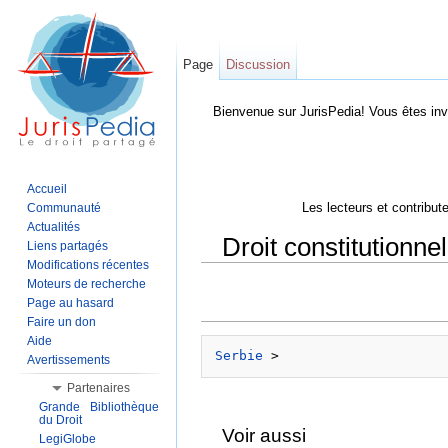
Page
Discussion
Bienvenue sur JurisPedia! Vous êtes inv
Accueil
Les lecteurs et contribut
Communauté
Actualités
Droit constitutionnel
Liens partagés
Modifications récentes
Aller à :
Navigation
,
Rechercher
Moteurs de recherche
Page au hasard
Faire un don
Aide
Serbie
Avertissements
Partenaires
Grande Bibliothèque
du Droit
Voir aussi
LegiGlobe