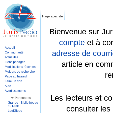
Page spéciale
Bienvenue sur Jur
compte
et à co
Accueil
adresse de courri
Communauté
Actualités
article en com
Liens partagés
Modifications récentes
Moteurs de recherche
re
Page au hasard
Faire un don
Aide
Avertissements
Les lecteurs et co
Partenaires
Grande Bibliothèque
du Droit
consulter les
LegiGlobe