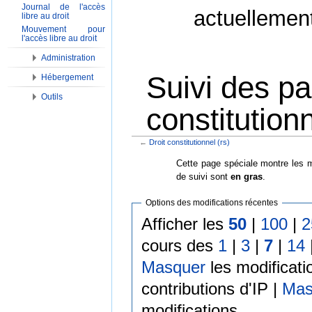
Journal de l'accès
actuellemen
libre au droit
Mouvement pour
l'accès libre au droit
Administration
Suivi des pa
Hébergement
Outils
constitutionn
←
Droit constitutionnel (rs)
Aller à :
Navigation
,
Rechercher
Cette page spéciale montre les m
de suivi sont
en gras
.
Options des modifications récentes
Afficher les
50
|
100
|
2
cours des
1
|
3
|
7
|
14
Masquer
les modificati
contributions d'IP |
Mas
modifications.