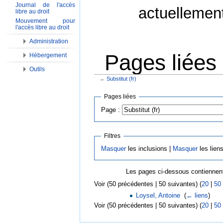
Journal de l'accès
actuellemen
libre au droit
Mouvement pour
l'accès libre au droit
Administration
Pages liées à
Hébergement
Outils
←
Substitut (fr)
Aller à :
Navigation
,
Rechercher
Pages liées
Page :
Filtres
Masquer
les inclusions |
Masquer
les lien
Les pages ci-dessous contiennent
Voir (50 précédentes | 50 suivantes) (
20
|
50
Loysel, Antoine
‎
(
← liens
)
Voir (50 précédentes | 50 suivantes) (
20
|
50