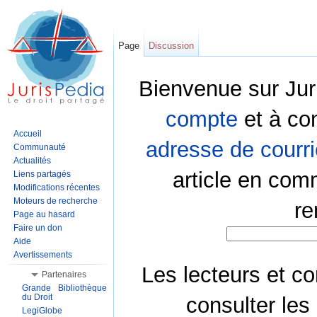
Page
Discussion
Bienvenue sur Jur
compte
et à co
Accueil
adresse de courri
Communauté
Actualités
article en com
Liens partagés
Modifications récentes
Moteurs de recherche
re
Page au hasard
Faire un don
Aide
Avertissements
Les lecteurs et co
Partenaires
Grande Bibliothèque
du Droit
consulter les
LegiGlobe