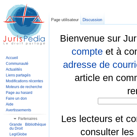
Page utilisateur
Discussion
Bienvenue sur Jur
compte
et à co
Accueil
adresse de courri
Communauté
Actualités
article en com
Liens partagés
Modifications récentes
Moteurs de recherche
re
Page au hasard
Faire un don
Aide
Avertissements
Les lecteurs et co
Partenaires
Grande Bibliothèque
du Droit
consulter les
LegiGlobe