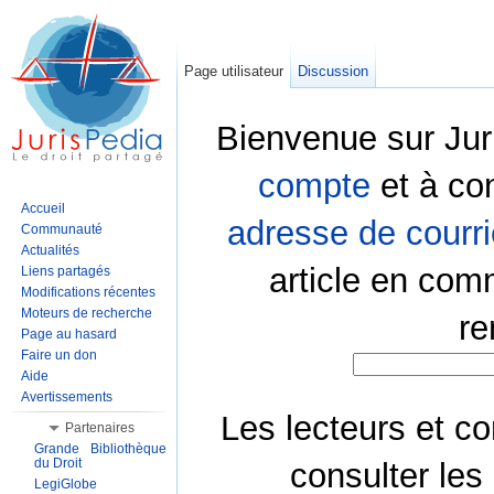
Page utilisateur
Discussion
Bienvenue sur Jur
compte
et à co
Accueil
adresse de courri
Communauté
Actualités
article en com
Liens partagés
Modifications récentes
Moteurs de recherche
re
Page au hasard
Faire un don
Aide
Avertissements
Les lecteurs et co
Partenaires
Grande Bibliothèque
du Droit
consulter les
LegiGlobe