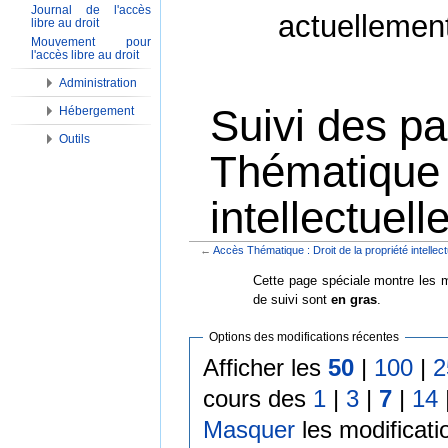
Journal de l'accès
actuellemen
libre au droit
Mouvement pour
l'accès libre au droit
Administration
Suivi des p
Hébergement
Outils
Thématique :
intellectuell
←
Accès Thématique : Droit de la propriété intellect
Aller à :
Navigation
,
Rechercher
Cette page spéciale montre les m
de suivi sont
en gras
.
Options des modifications récentes
Afficher les
50
|
100
|
2
cours des
1
|
3
|
7
|
14
Masquer
les modificati