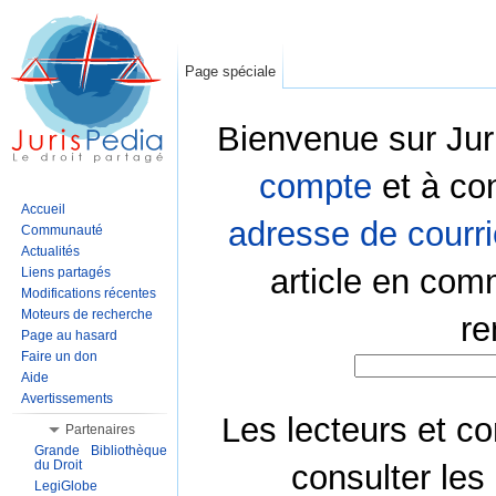
Page spéciale
Bienvenue sur Jur
compte
et à co
Accueil
adresse de courri
Communauté
Actualités
article en com
Liens partagés
Modifications récentes
Moteurs de recherche
re
Page au hasard
Faire un don
Aide
Avertissements
Les lecteurs et co
Partenaires
Grande Bibliothèque
du Droit
consulter les
LegiGlobe