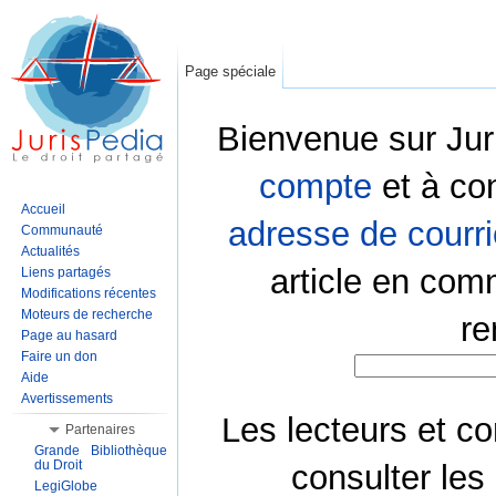
Page spéciale
Bienvenue sur Jur
compte
et à co
Accueil
adresse de courri
Communauté
Actualités
article en com
Liens partagés
Modifications récentes
Moteurs de recherche
re
Page au hasard
Faire un don
Aide
Avertissements
Les lecteurs et co
Partenaires
Grande Bibliothèque
du Droit
consulter les
LegiGlobe