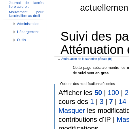
Journal de l'accès
actuellemen
libre au droit
Mouvement pour
l'accès libre au droit
Administration
Suivi des p
Hébergement
Outils
Atténuation 
←
Atténuation de la sanction pénale (fr)
Aller à :
Navigation
,
Rechercher
Cette page spéciale montre les m
de suivi sont
en gras
.
Options des modifications récentes
Afficher les
50
|
100
|
2
cours des
1
|
3
|
7
|
14
Masquer
les modificati
contributions d'IP |
Mas
modifications.