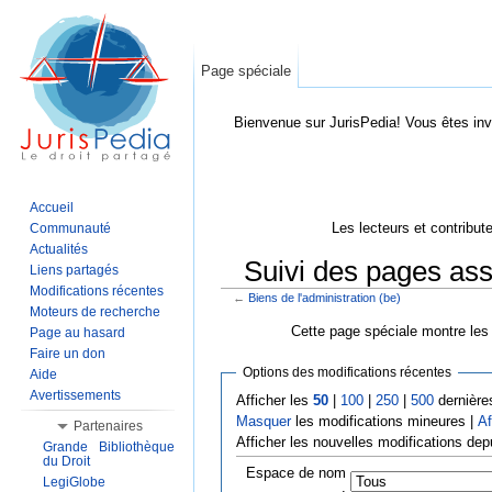
Page spéciale
Bienvenue sur JurisPedia! Vous êtes inv
Accueil
Les lecteurs et contribut
Communauté
Actualités
Suivi des pages ass
Liens partagés
Modifications récentes
←
Biens de l'administration (be)
Aller à :
Navigation
,
Rechercher
Moteurs de recherche
Cette page spéciale montre les 
Page au hasard
Faire un don
Options des modifications récentes
Aide
Avertissements
Afficher les
50
|
100
|
250
|
500
dernière
Masquer
les modifications mineures |
Af
Partenaires
Afficher les nouvelles modifications dep
Grande Bibliothèque
du Droit
Espace de nom
LegiGlobe