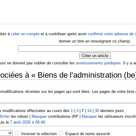
ités à
créer un compte
et à contribuer
après
avoir
confirmé votre adresse de c
donner un titre en renseignant ce champ:
eurs ne doivent pas oublier de consulter les
avertissements juridiques
. Il y a
ociées à « Biens de l'administration (be
modifications récentes sur les pages qui sont liées. Les pages de votre liste
s modifications effectuées au cours des
1
|
3
|
7
|
14
|
30
derniers jours ;
ficher
les robots |
Masquer
contributions d'IP |
Masquer
les utilisateurs inscrit
uis le
7 août 2026 à 08:48
.
Inverser la sélection
Espace de noms associé