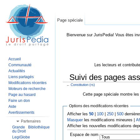
Page spéciale
Bienvenue sur JurisPedia! Vous êtes inv
Accueil
Les lecteurs et contribut
Communauté
Actualités
Suivi des pages asso
Liens partagés
Modifications récentes
←
Constitution (rs)
Aller à :
Navigation
,
Rechercher
Moteurs de recherche
Cette page spéciale montre les 
Page au hasard
Faire un don
Options des modifications récentes
Aide
Avertissements
Afficher les
50
|
100
|
250
|
500
dernière
Masquer
les modifications mineures |
Af
Partenaires
Afficher les nouvelles modifications dep
Grande Bibliothèque
du Droit
Espace de nom
LegiGlobe