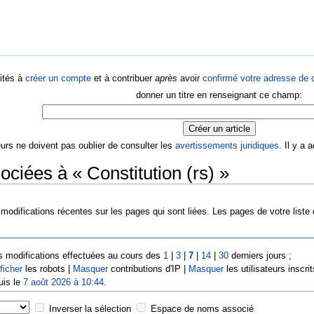
ités à
créer un compte
et à contribuer
après
avoir
confirmé votre adresse de c
donner un titre en renseignant ce champ:
eurs ne doivent pas oublier de consulter les
avertissements juridiques
. Il y a
ciées à « Constitution (rs) »
modifications récentes sur les pages qui sont liées. Les pages de votre liste
s modifications effectuées au cours des
1
|
3
|
7
|
14
|
30
derniers jours ;
ficher
les robots |
Masquer
contributions d'IP |
Masquer
les utilisateurs inscrit
uis le
7 août 2026 à 10:44
.
Inverser la sélection
Espace de noms associé