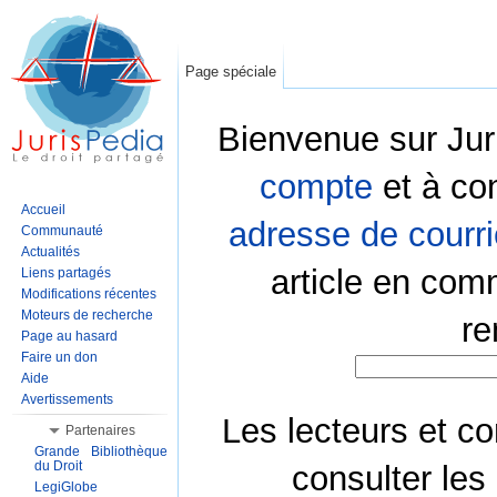
Page spéciale
Bienvenue sur Jur
compte
et à co
Accueil
adresse de courri
Communauté
Actualités
article en com
Liens partagés
Modifications récentes
Moteurs de recherche
re
Page au hasard
Faire un don
Aide
Avertissements
Les lecteurs et co
Partenaires
Grande Bibliothèque
du Droit
consulter les
LegiGlobe