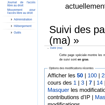
Journal de l'accès
actuellemen
libre au droit
Mouvement pour
l'accès libre au droit
Administration
Suivi des p
Hébergement
Outils
(ma) »
←
Dahir (ma)
Aller à :
Navigation
,
Rechercher
Cette page spéciale montre les m
de suivi sont
en gras
.
Options des modifications récentes
Afficher les
50
|
100
|
2
cours des
1
|
3
|
7
|
14
Masquer
les modificati
contributions d'IP |
Mas
modifications.