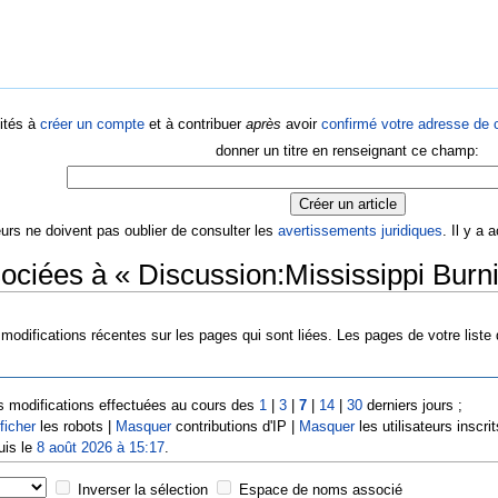
ités à
créer un compte
et à contribuer
après
avoir
confirmé votre adresse de c
donner un titre en renseignant ce champ:
eurs ne doivent pas oublier de consulter les
avertissements juridiques
. Il y a
ociées à « Discussion:Mississippi Burn
modifications récentes sur les pages qui sont liées. Les pages de votre liste
s modifications effectuées au cours des
1
|
3
|
7
|
14
|
30
derniers jours ;
ficher
les robots |
Masquer
contributions d'IP |
Masquer
les utilisateurs inscrit
uis le
8 août 2026 à 15:17
.
Inverser la sélection
Espace de noms associé