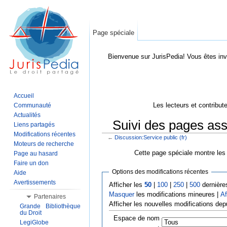
Page spéciale
Bienvenue sur JurisPedia! Vous êtes inv
Accueil
Les lecteurs et contribut
Communauté
Actualités
Suivi des pages ass
Liens partagés
Modifications récentes
←
Discussion:Service public (fr)
Aller à :
Navigation
,
Rechercher
Moteurs de recherche
Cette page spéciale montre les 
Page au hasard
Faire un don
Options des modifications récentes
Aide
Avertissements
Afficher les
50
|
100
|
250
|
500
dernière
Masquer
les modifications mineures |
Af
Partenaires
Afficher les nouvelles modifications dep
Grande Bibliothèque
du Droit
Espace de nom
LegiGlobe