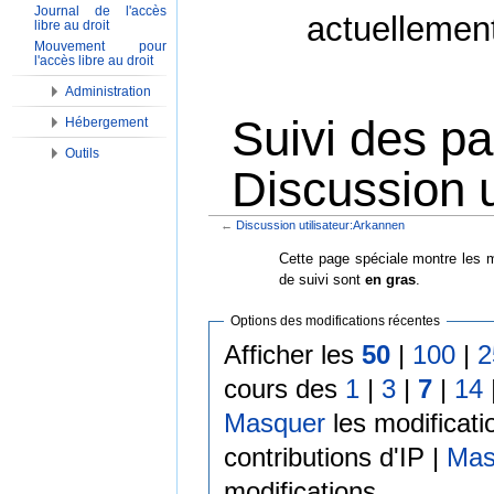
Journal de l'accès
actuellemen
libre au droit
Mouvement pour
l'accès libre au droit
Administration
Suivi des p
Hébergement
Outils
Discussion u
←
Discussion utilisateur:Arkannen
Aller à :
Navigation
,
Rechercher
Cette page spéciale montre les m
de suivi sont
en gras
.
Options des modifications récentes
Afficher les
50
|
100
|
2
cours des
1
|
3
|
7
|
14
Masquer
les modificati
contributions d'IP |
Mas
modifications.