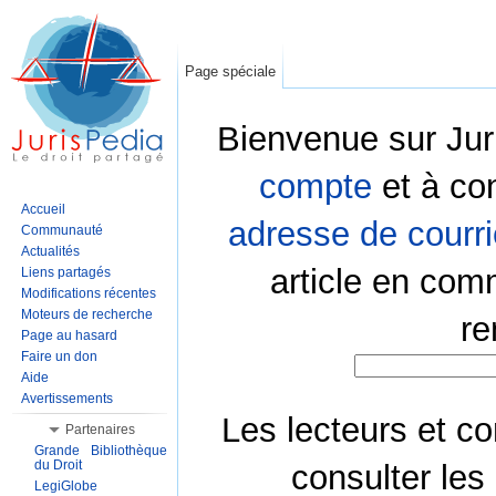
Page spéciale
Bienvenue sur Jur
compte
et à co
Accueil
adresse de courri
Communauté
Actualités
article en com
Liens partagés
Modifications récentes
Moteurs de recherche
re
Page au hasard
Faire un don
Aide
Avertissements
Les lecteurs et co
Partenaires
Grande Bibliothèque
du Droit
consulter les
LegiGlobe