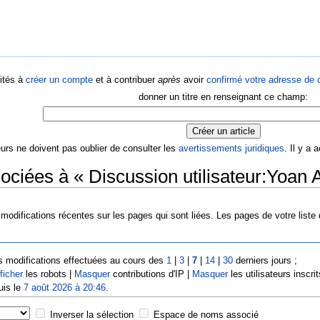
ités à
créer un compte
et à contribuer
après
avoir
confirmé votre adresse de c
donner un titre en renseignant ce champ:
eurs ne doivent pas oublier de consulter les
avertissements juridiques
. Il y a
ociées à « Discussion utilisateur:Yoan 
modifications récentes sur les pages qui sont liées. Les pages de votre liste
s modifications effectuées au cours des
1
|
3
|
7
|
14
|
30
derniers jours ;
ficher
les robots |
Masquer
contributions d'IP |
Masquer
les utilisateurs inscrit
uis le
7 août 2026 à 20:46
.
Inverser la sélection
Espace de noms associé