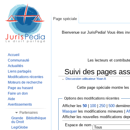
Page spéciale
Bienvenue sur JurisPedia! Vous êtes inv
Accueil
Les lecteurs et contribut
Communauté
Actualités
Suivi des pages ass
Liens partagés
Modifications récentes
←
Discussion utilisateur:Yoan A
Aller à :
Navigation
,
Rechercher
Moteurs de recherche
Cette page spéciale montre les 
Page au hasard
Faire un don
Options des modifications récentes
Aide
Avertissements
Afficher les
50
|
100
|
250
|
500
dernière
Masquer
les modifications mineures |
Af
Partenaires
Afficher les nouvelles modifications dep
Grande Bibliothèque
du Droit
Espace de nom
LegiGlobe