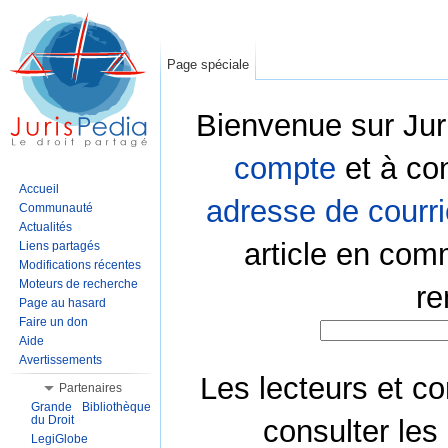
Page spéciale
Bienvenue sur Jur
compte
et à co
Accueil
adresse de courri
Communauté
Actualités
article en com
Liens partagés
Modifications récentes
Moteurs de recherche
re
Page au hasard
Faire un don
Aide
Avertissements
Les lecteurs et co
Partenaires
Grande Bibliothèque
du Droit
consulter les
LegiGlobe