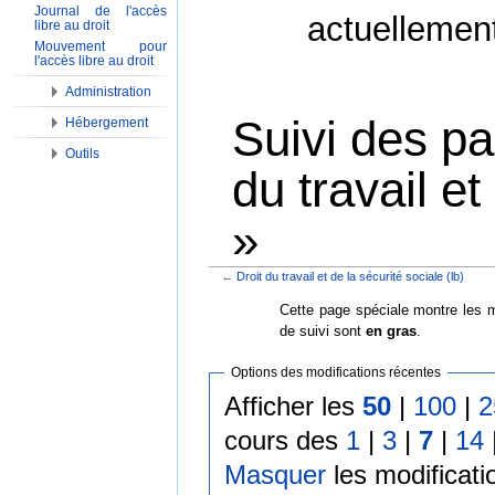
Journal de l'accès
actuellemen
libre au droit
Mouvement pour
l'accès libre au droit
Administration
Suivi des pa
Hébergement
Outils
du travail et
»
←
Droit du travail et de la sécurité sociale (lb)
Aller à :
Navigation
,
Rechercher
Cette page spéciale montre les m
de suivi sont
en gras
.
Options des modifications récentes
Afficher les
50
|
100
|
2
cours des
1
|
3
|
7
|
14
Masquer
les modificati