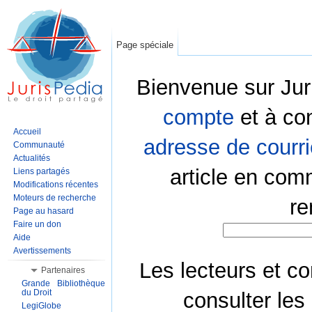
Page spéciale
Bienvenue sur Jur
compte
et à co
Accueil
adresse de courri
Communauté
Actualités
article en com
Liens partagés
Modifications récentes
Moteurs de recherche
re
Page au hasard
Faire un don
Aide
Avertissements
Les lecteurs et co
Partenaires
Grande Bibliothèque
du Droit
consulter les
LegiGlobe