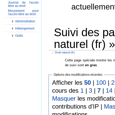
Journal de l'accès
actuellemen
libre au droit
Mouvement pour
l'accès libre au droit
Administration
Suivi des pa
Hébergement
Outils
naturel (fr) »
←
Droit naturel (fr)
Aller à :
Navigation
,
Rechercher
Cette page spéciale montre les m
de suivi sont
en gras
.
Options des modifications récentes
Afficher les
50
|
100
|
2
cours des
1
|
3
|
7
|
14
Masquer
les modificati
contributions d'IP |
Mas
modifications.