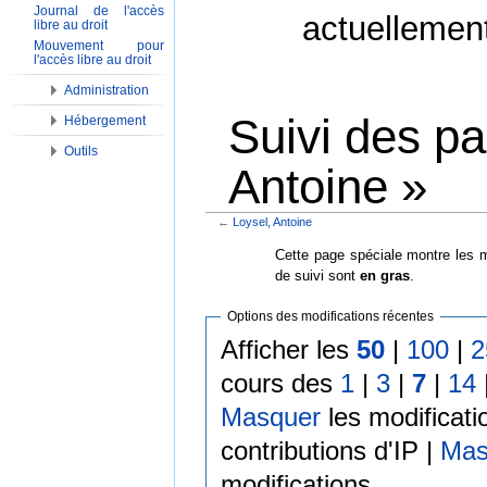
Journal de l'accès
actuellemen
libre au droit
Mouvement pour
l'accès libre au droit
Administration
Suivi des p
Hébergement
Outils
Antoine »
←
Loysel, Antoine
Aller à :
Navigation
,
Rechercher
Cette page spéciale montre les m
de suivi sont
en gras
.
Options des modifications récentes
Afficher les
50
|
100
|
2
cours des
1
|
3
|
7
|
14
Masquer
les modificati
contributions d'IP |
Mas
modifications.