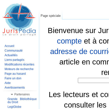
Page spéciale
Bienvenue sur Jur
compte
et à co
Accueil
adresse de courri
Communauté
Actualités
article en com
Liens partagés
Modifications récentes
Moteurs de recherche
re
Page au hasard
Faire un don
Aide
Avertissements
Les lecteurs et co
Partenaires
Grande Bibliothèque
du Droit
consulter les
LegiGlobe