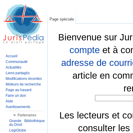
Page spéciale
Bienvenue sur Jur
compte
et à co
Accueil
adresse de courri
Communauté
Actualités
article en com
Liens partagés
Modifications récentes
Moteurs de recherche
re
Page au hasard
Faire un don
Aide
Avertissements
Les lecteurs et co
Partenaires
Grande Bibliothèque
du Droit
consulter les
LegiGlobe