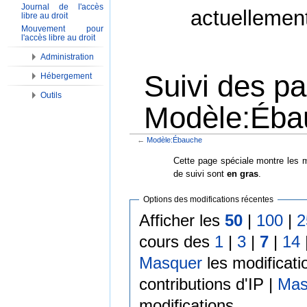
Journal de l'accès
actuellemen
libre au droit
Mouvement pour
l'accès libre au droit
Administration
Suivi des p
Hébergement
Outils
Modèle:Éba
←
Modèle:Ébauche
Aller à :
Navigation
,
Rechercher
Cette page spéciale montre les m
de suivi sont
en gras
.
Options des modifications récentes
Afficher les
50
|
100
|
2
cours des
1
|
3
|
7
|
14
Masquer
les modificati
contributions d'IP |
Mas
modifications.