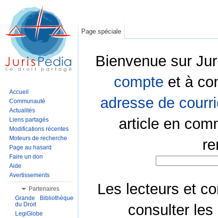
Page spéciale
Bienvenue sur Jur
compte
et à co
Accueil
adresse de courri
Communauté
Actualités
article en com
Liens partagés
Modifications récentes
Moteurs de recherche
re
Page au hasard
Faire un don
Aide
Avertissements
Les lecteurs et co
Partenaires
Grande Bibliothèque
du Droit
consulter les
LegiGlobe