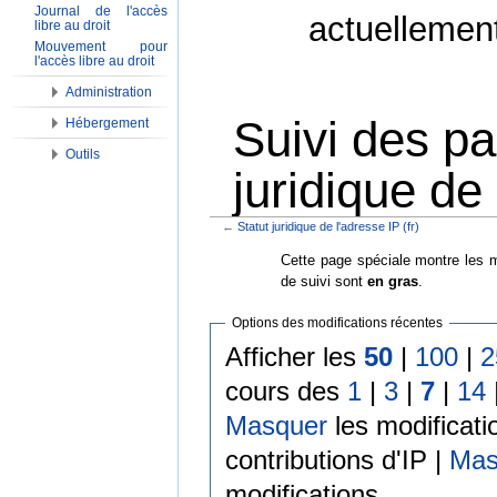
Journal de l'accès
actuellemen
libre au droit
Mouvement pour
l'accès libre au droit
Administration
Suivi des pa
Hébergement
Outils
juridique de 
←
Statut juridique de l'adresse IP (fr)
Aller à :
Navigation
,
Rechercher
Cette page spéciale montre les m
de suivi sont
en gras
.
Options des modifications récentes
Afficher les
50
|
100
|
2
cours des
1
|
3
|
7
|
14
Masquer
les modificati
contributions d'IP |
Mas
modifications.