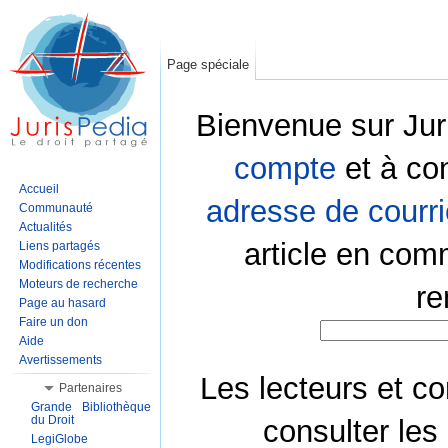
Page spéciale
Bienvenue sur Jur
compte
et à co
Accueil
adresse de courri
Communauté
Actualités
article en com
Liens partagés
Modifications récentes
Moteurs de recherche
re
Page au hasard
Faire un don
Aide
Avertissements
Les lecteurs et co
Partenaires
Grande Bibliothèque
du Droit
consulter les
LegiGlobe