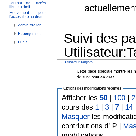
Journal de l'accès
actuellemen
libre au droit
Mouvement pour
l'accès libre au droit
Administration
Suivi des p
Hébergement
Outils
Utilisateur:
←
Utilisateur:Tangara
Aller à :
Navigation
,
Rechercher
Cette page spéciale montre les m
de suivi sont
en gras
.
Options des modifications récentes
Afficher les
50
|
100
|
2
cours des
1
|
3
|
7
|
14
Masquer
les modificati
contributions d'IP |
Mas
modifications.