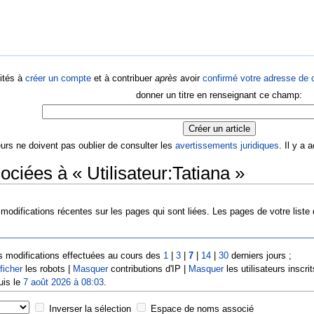
ités à
créer un compte
et à contribuer
après
avoir
confirmé votre adresse de c
donner un titre en renseignant ce champ:
eurs ne doivent pas oublier de consulter les
avertissements juridiques
. Il y a
ciées à « Utilisateur:Tatiana »
modifications récentes sur les pages qui sont liées. Les pages de votre liste
s modifications effectuées au cours des
1
|
3
|
7
|
14
|
30
derniers jours ;
ficher
les robots |
Masquer
contributions d'IP |
Masquer
les utilisateurs inscrit
uis le
7 août 2026 à 08:03
.
Inverser la sélection
Espace de noms associé