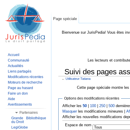
Page spéciale
Bienvenue sur JurisPedia! Vous êtes inv
Accueil
Les lecteurs et contribut
Communauté
Actualités
Suivi des pages asso
Liens partagés
Modifications récentes
←
Utilisateur:Tatiana
Aller à :
Navigation
,
Rechercher
Moteurs de recherche
Cette page spéciale montre les 
Page au hasard
Faire un don
Options des modifications récentes
Aide
Avertissements
Afficher les
50
|
100
|
250
|
500
dernière
Masquer
les modifications mineures |
Af
Partenaires
Afficher les nouvelles modifications dep
Grande Bibliothèque
du Droit
Espace de nom
LegiGlobe