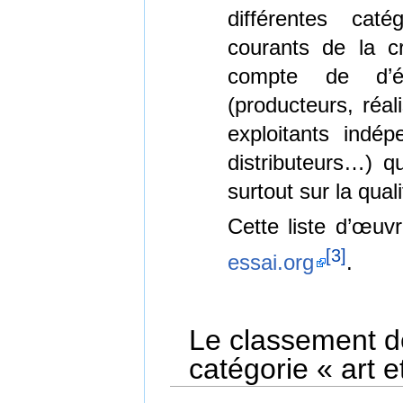
différentes caté
courants de la c
compte de d’év
(producteurs, réal
exploitants indép
distributeurs…) q
surtout sur la qual
Cette liste d’œuvr
[
3
]
essai.org
.
Le classement d
catégorie « art e