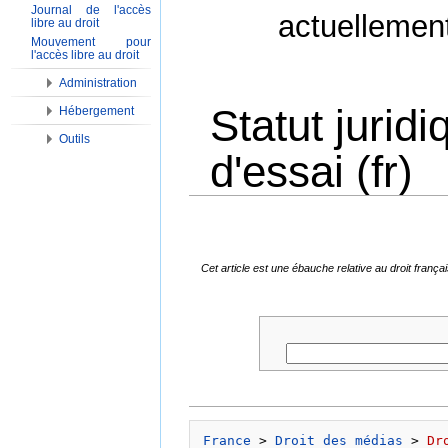
Journal de l'accès
actuellemen
libre au droit
Mouvement pour
l'accès libre au droit
Administration
Statut jurid
Hébergement
Outils
d'essai (fr)
Aller à :
Navigation
,
Rechercher
Cet article est une ébauche relative au droit fran
France
 > 
Droit des médias
 > 
Dr