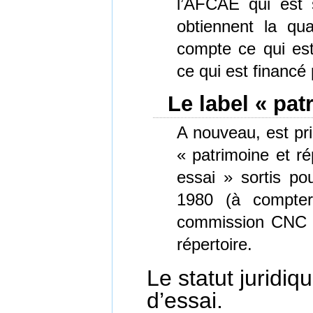
l’AFCAE qui est s
obtiennent la qu
compte ce qui es
ce qui est financé 
Le label « pat
A nouveau, est pri
« patrimoine et ré
essai » sortis po
1980 (à compter
commission CNC r
répertoire.
Le statut juridiq
d’essai.