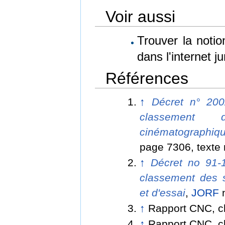
Voir aussi
Trouver la noti
dans l'internet j
Références
↑
Décret n° 200
classement 
cinématographique
page 7306, texte 
↑
Décret no 91-1
classement des s
et d'essai
,
JORF
n
↑
Rapport CNC, cl
↑
Rapport CNC, cl