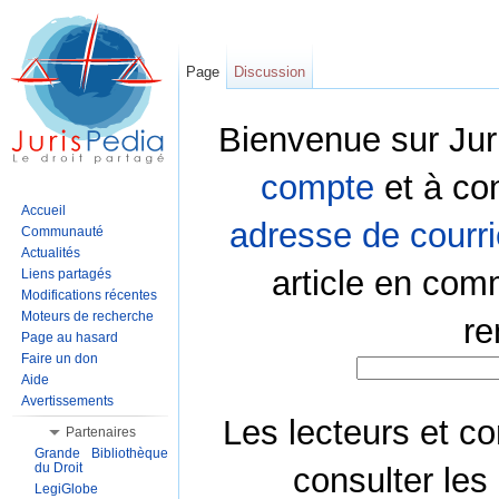
Page
Discussion
Bienvenue sur Jur
compte
et à co
Accueil
adresse de courri
Communauté
Actualités
article en com
Liens partagés
Modifications récentes
Moteurs de recherche
re
Page au hasard
Faire un don
Aide
Avertissements
Les lecteurs et co
Partenaires
Grande Bibliothèque
du Droit
consulter les
LegiGlobe