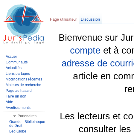
Page utilisateur
Discussion
Bienvenue sur Jur
compte
et à co
Accueil
adresse de courri
Communauté
Actualités
article en com
Liens partagés
Modifications récentes
Moteurs de recherche
re
Page au hasard
Faire un don
Aide
Avertissements
Les lecteurs et co
Partenaires
Grande Bibliothèque
du Droit
consulter les
LegiGlobe