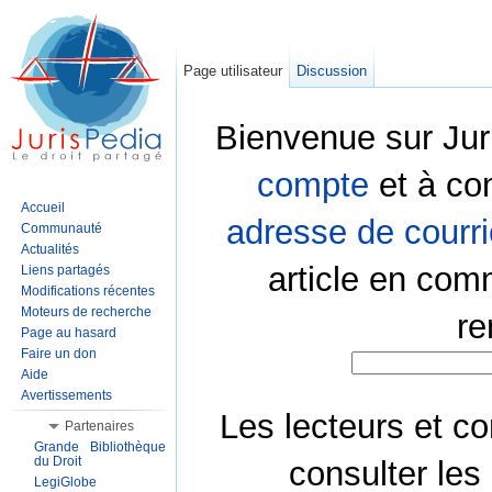
Page utilisateur
Discussion
Bienvenue sur Jur
compte
et à co
Accueil
adresse de courri
Communauté
Actualités
article en com
Liens partagés
Modifications récentes
Moteurs de recherche
re
Page au hasard
Faire un don
Aide
Avertissements
Les lecteurs et co
Partenaires
Grande Bibliothèque
du Droit
consulter les
LegiGlobe