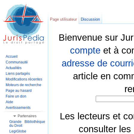
Page utilisateur
Discussion
Bienvenue sur Jur
compte
et à co
Accueil
adresse de courri
Communauté
Actualités
article en com
Liens partagés
Modifications récentes
Moteurs de recherche
re
Page au hasard
Faire un don
Aide
Avertissements
Les lecteurs et co
Partenaires
Grande Bibliothèque
du Droit
consulter les
LegiGlobe