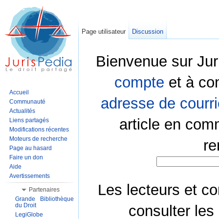
Page utilisateur
Discussion
Bienvenue sur Jur
compte
et à co
Accueil
adresse de courri
Communauté
Actualités
article en com
Liens partagés
Modifications récentes
Moteurs de recherche
re
Page au hasard
Faire un don
Aide
Avertissements
Les lecteurs et co
Partenaires
Grande Bibliothèque
du Droit
consulter les
LegiGlobe