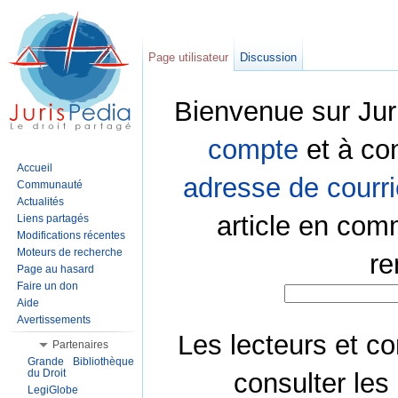
Page utilisateur
Discussion
Bienvenue sur Jur
compte
et à co
Accueil
adresse de courri
Communauté
Actualités
article en com
Liens partagés
Modifications récentes
Moteurs de recherche
re
Page au hasard
Faire un don
Aide
Avertissements
Les lecteurs et co
Partenaires
Grande Bibliothèque
du Droit
consulter les
LegiGlobe