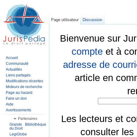
Page utilisateur
Discussion
Bienvenue sur Jur
compte
et à co
Accueil
adresse de courri
Communauté
Actualités
article en com
Liens partagés
Modifications récentes
Moteurs de recherche
re
Page au hasard
Faire un don
Aide
Avertissements
Les lecteurs et co
Partenaires
Grande Bibliothèque
du Droit
consulter les
LegiGlobe