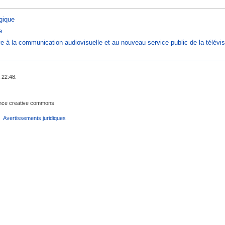
ogique
e
ve à la communication audiovisuelle et au nouveau service public de la télévi
 22:48.
cence creative commons
Avertissements juridiques