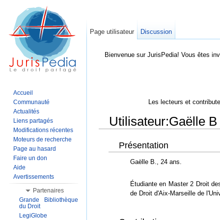
Page utilisateur
Discussion
Bienvenue sur JurisPedia! Vous êtes inv
Accueil
Les lecteurs et contribut
Communauté
Actualités
Utilisateur:Gaëlle B
Liens partagés
Modifications récentes
Aller à :
Navigation
,
Rechercher
Moteurs de recherche
Présentation
Page au hasard
Faire un don
Gaëlle B., 24 ans.
Aide
Avertissements
Étudiante en Master 2 Droit d
Partenaires
de Droit d'Aix-Marseille de l'Un
Grande Bibliothèque
du Droit
LegiGlobe