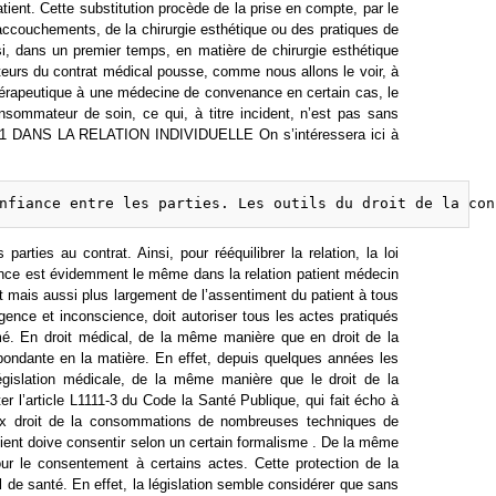
atient. Cette substitution procède de la prise en compte, par le
accouchements, de la chirurgie esthétique ou des pratiques de
nsi, dans un premier temps, en matière de chirurgie esthétique
eurs du contrat médical pousse, comme nous allons le voir, à
érapeutique à une médecine de convenance en certain cas, le
nsommateur de soin, ce qui, à titre incident, n’est pas sans
.1 DANS LA RELATION INDIVIDUELLE On s’intéressera ici à
arties au contrat. Ainsi, pour rééquilibrer la relation, la loi
ssance est évidemment le même dans la relation patient médecin
 mais aussi plus largement de l’assentiment du patient à tous
urgence et inconscience, doit autoriser tous les actes pratiqués
ormé. En droit médical, de la même manière que en droit de la
abondante en la matière. En effet, depuis quelques années les
 législation médicale, de la même manière que le droit de la
er l’article L1111-3 du Code la Santé Publique, qui fait écho à
aux droit de la consommations de nombreuses techniques de
patient doive consentir selon un certain formalisme . De la même
our le consentement à certains actes. Cette protection de la
l de santé. En effet, la législation semble considérer que sans