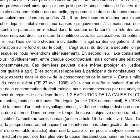
s du professionnel ainsi que par une politique de simplification de l’accès
s faible dans une relation contractuelle, typiquement le droit de la consomm
articulièrement dans les années 70 . Il se développe en réaction aux exc
her déjà ici, relativement aux causes qui gouvernent à la naissance du d
 contre le paternalisme médical dans le secteur de la santé. Le rôle des a
 ce nouveau droit. Là encore la similitude avec les associations de patient
r lieu, l’axe de la protection individuelle. Il s’agit ici des obligations d’
ation sur le fond et sur le coût). Il s’agit aussi du droit à la sécurité, on p
 lesquelles nous reviendrons ultérieurement). En second lieu, l’axe consistan
plus individuellement, entre chaque co-contractant, mais comme une relation
consommateurs. Ces dernières peuvent d’elle même protéger en justice 
es ont qualité à agir). Elles sont aussi appelées à participer à de nombreuses 
ux aspects dans le droit « de la consommation de la santé ». Cette similitu
t du conseil d’état (CE 27 avril 1998), où la cour qualifie le patient d’un 
droit de la consommation du droit médical nous commencerons par une analy
hement du régime de ces deux droits. 1.2 EVOLUTION DE LA CAUSE DU CON
du contrat, mais elle doit aussi être légale (article 1108 du code civil). En 19
e de la cause d’un contrat synallagmatique , la théorie juridique distingue entr
plus dure à cerner. Dans un premier temps, la cause subjective du contrat était
t justifier l’atteinte au corps humain (ancien article 16 du code civil). Mais,
nsi, la jurisprudence admet aujourd’hui les interventions chirurgicales de tran
’agit d’une véritable maladie) alors que la cause ici ne peut s’analyser com
t médical ne peut dés lors plus être la cause thérapeutique, sinon en l’espèce 