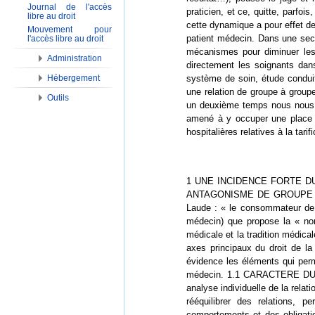
Journal de l'accès
praticien, et ce, quitte, parfo
libre au droit
cette dynamique a pour effet de
Mouvement pour
patient médecin. Dans une seco
l'accès libre au droit
mécanismes pour diminuer les d
Administration
directement les soignants dan
système de soin, étude conduit
Hébergement
une relation de groupe à group
Outils
un deuxième temps nous nous in
amené à y occuper une place d
hospitalières relatives à la tari
1 UNE INCIDENCE FORTE D
ANTAGONISME DE GROUPE Nous é
Laude : « le consommateur de s
médecin) que propose la « nor
médicale et la tradition médic
axes principaux du droit de l
évidence les éléments qui perm
médecin. 1.1 CARACTERE DU DR
analyse individuelle de la relat
rééquilibrer des relations, 
comportements et des obligatio