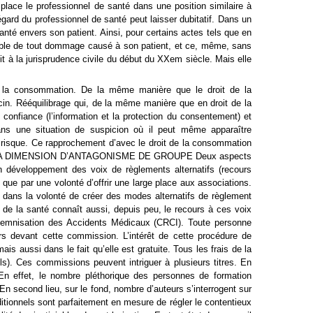
 place le professionnel de santé dans une position similaire à
égard du professionnel de santé peut laisser dubitatif. Dans un
anté envers son patient. Ainsi, pour certains actes tels que en
sable de tout dommage causé à son patient, et ce, même, sans
it à la jurisprudence civile du début du XXem siècle. Mais elle
 la consommation. De la même manière que le droit de la
decin. Rééquilibrage qui, de la même manière que en droit de la
confiance (l’information et la protection du consentement) et
 dans une situation de suspicion où il peut même apparaître
du risque. Ce rapprochement d’avec le droit de la consommation
.2 DANS SA DIMENSION D’ANTAGONISME DE GROUPE Deux aspects
n développement des voix de règlements alternatifs (recours
que par une volonté d’offrir une large place aux associations.
s la volonté de créer des modes alternatifs de règlement
it de la santé connaît aussi, depuis peu, le recours à ces voix
Indemnisation des Accidents Médicaux (CRCI). Toute personne
s devant cette commission. L’intérêt de cette procédure de
ais aussi dans le fait qu’elle est gratuite. Tous les frais de la
ls). Ces commissions peuvent intriguer à plusieurs titres. En
. En effet, le nombre pléthorique des personnes de formation
n second lieu, sur le fond, nombre d’auteurs s’interrogent sur
ditionnels sont parfaitement en mesure de régler le contentieux