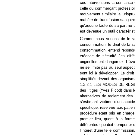
ces interventions la confiance 
celle du commerçant professionn
mouvement similaire la jurispru
matière de transfusion sanguin
qu’aucune faute de sa part ne p
est devenue un outil caractéris
Comme nous venons de le voi
consommation, le droit de la sa
consommation, entend répondre 
créance de sécurité (les diff
originellement dangereux. L’évo
ne se limite pas au seul asp
sont ici à développer. Le dro
simplifiés devant des organisme
1.3.2.1 LES MODES DE REGLEME
des litiges (Yves Picod) dans l
alternatives de règlement des
s’estimant victime d’un accid
spécifique, réservée aux patient
procédure étant pris en charge
premier lieu, quant à la forme
différentes que doit comporter 
l’intérêt d’une telle commissio