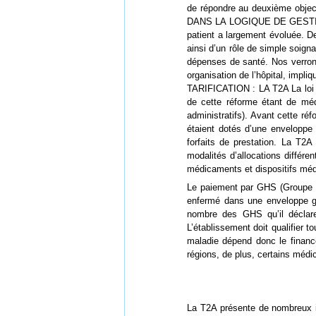
de répondre au deuxième obje
DANS LA LOGIQUE DE GESTION D
patient a largement évoluée. D
ainsi d’un rôle de simple soign
dépenses de santé. Nos verron
organisation de l’hôpital, impl
TARIFICATION : LA T2A La loi d
de cette réforme étant de médi
administratifs). Avant cette ré
étaient dotés d’une enveloppe 
forfaits de prestation. La T2A
modalités d’allocations différ
médicaments et dispositifs médic
Le paiement par GHS (Groupe Ho
enfermé dans une enveloppe glob
nombre des GHS qu’il déclare
L’établissement doit qualifier 
maladie dépend donc le financ
régions, de plus, certains mé
La T2A présente de nombreux int