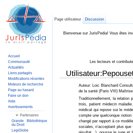
Page utilisateur
Discussion
Bienvenue sur JurisPedia! Vous êtes inv
Accueil
Les lecteurs et contribut
Communauté
Actualités
Utilisateur:Pepouse
Liens partagés
Modifications récentes
Aller à :
Navigation
,
Rechercher
Moteurs de recherche
Auteur: Loic Blanchard Consult
Page au hasard
de la santé (Paris VIII) Maîtri
Faire un don
Traditionnellement, la relation 
Aide
trois, patient médecin maladie.
Avertissements
médical qui repose sur le médec
compte une quelconque notion de
Partenaires
changé par rapport à ce modèle
Grande Bibliothèque
du Droit
sociales, n’acceptant plus que 
LegiGlobe
résultat…), pousse le juge et 