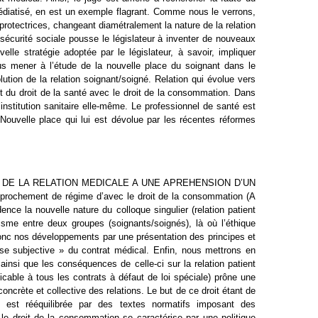
t médiatisé, en est un exemple flagrant. Comme nous le verrons,
protectrices, changeant diamétralement la nature de la relation
écurité sociale pousse le législateur à inventer de nouveaux
lle stratégie adoptée par le législateur, à savoir, impliquer
us mener à l’étude de la nouvelle place du soignant dans le
tion de la relation soignant/soigné. Relation qui évolue vers
t du droit de la santé avec le droit de la consommation. Dans
stitution sanitaire elle-même. Le professionnel de santé est
ouvelle place qui lui est dévolue par les récentes réformes
 DE LA RELATION MEDICALE A UNE APREHENSION D’UN
prochement de régime d’avec le droit de la consommation (A
e la nouvelle nature du colloque singulier (relation patient
me entre deux groupes (soignants/soignés), là où l’éthique
donc nos développements par une présentation des principes et
se subjective » du contrat médical. Enfin, nous mettrons en
insi que les conséquences de celle-ci sur la relation patient
 à tous les contrats à défaut de loi spéciale) prône une
oncrète et collective des relations. Le but de ce droit étant de
el est rééquilibrée par des textes normatifs imposant des
le droit de la consommation se caractérise par une politique