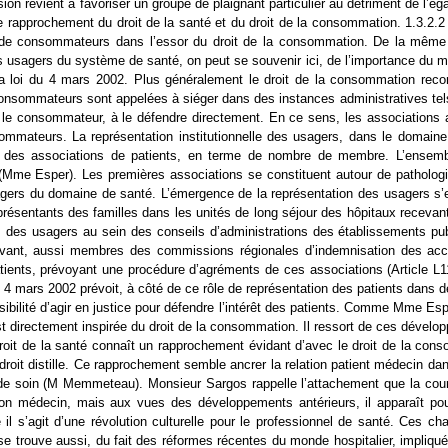
on revient à favoriser un groupe de plaignant particulier au détriment de l’égal
 de rapprochement du droit de la santé et du droit de la consommation. 1
 de consommateurs dans l’essor du droit de la consommation. De la même f
es usagers du système de santé, on peut se souvenir ici, de l’importance du 
e la loi du 4 mars 2002. Plus généralement le droit de la consommation r
onsommateurs sont appelées à siéger dans des instances administratives tels
 le consommateur, à le défendre directement. En ce sens, les associations a
ommateurs. La représentation institutionnelle des usagers, dans le domain
esse des associations de patients, en terme de nombre de membre. L’ensem
Mme Esper). Les premières associations se constituent autour de pathologi
ers du domaine de santé. L’émergence de la représentation des usagers s’effe
eprésentants des familles dans les unités de long séjour des hôpitaux receva
s des usagers au sein des conseils d’administrations des établissements pub
vant, aussi membres des commissions régionales d’indemnisation des accid
tients, prévoyant une procédure d’agréments de ces associations (Article L11
 4 mars 2002 prévoit, à côté de ce rôle de représentation des patients dans d
sibilité d’agir en justice pour défendre l’intérêt des patients. Comme Mme Espe
st directement inspirée du droit de la consommation. Il ressort de ces dévelo
droit de la santé connaît un rapprochement évidant d’avec le droit de la co
 droit distille. Ce rapprochement semble ancrer la relation patient médecin d
n de soin (M Memmeteau). Monsieur Sargos rappelle l’attachement que la cour
 son médecin, mais aux vues des développements antérieurs, il apparaît pou
 il s’agit d’une révolution culturelle pour le professionnel de santé. Ces ch
se trouve aussi, du fait des réformes récentes du monde hospitalier, impliqué d