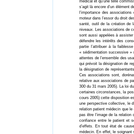
médical et qu’une telle commissi
s’agit là encore d’un élément
l’importance des associations
moteur dans l’essor du droit d
santé, outil de la création d
niveaux. Les associations de c
sont aussi appelées à assister
défendre les intérêts des cons
partie l’attribuer à la faibl
« sédimentation successive » (
attentes de l’ensemble des usag
qui prévoit la désignation de r
la désignation de représentant
Ces associations sont, doréna
relative aux associations de pa
300 du 31 mars 2005). La loi du
certaines circonstances, la pos
cours 2005) cette disposition e
une perspective collective, le 
relation patient médecin que le
pas être l’image de la relatio
confiance entre le patient et
d’effets. En tout état de cause
médecin. En effet, le soignant 