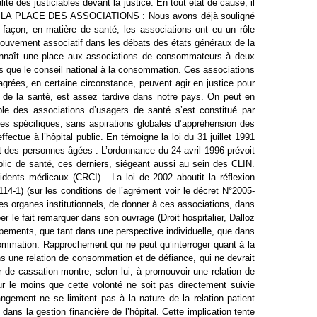
ité des justiciables devant la justice. En tout état de cause, il
.3.2.2 LA PLACE DES ASSOCIATIONS : Nous avons déjà souligné
açon, en matière de santé, les associations ont eu un rôle
mouvement associatif dans les débats des états généraux de la
econnaît une place aux associations de consommateurs à deux
 que le conseil national à la consommation. Ces associations
grées, en certaine circonstance, peuvent agir en justice pour
e de la santé, est assez tardive dans notre pays. On peut en
ble des associations d’usagers de santé s’est constitué par
es spécifiques, sans aspirations globales d’appréhension des
ctue à l’hôpital public. En témoigne la loi du 31 juillet 1991
nt des personnes âgées . L’ordonnance du 24 avril 1996 prévoit
lic de santé, ces derniers, siégeant aussi au sein des CLIN.
ents médicaux (CRCI) . La loi de 2002 aboutit la réflexion
14-1) (sur les conditions de l’agrément voir le décret N°2005-
es organes institutionnels, de donner à ces associations, dans
r le fait remarquer dans son ouvrage (Droit hospitalier, Dalloz
ppements, que tant dans une perspective individuelle, que dans
nsommation. Rapprochement qui ne peut qu’interroger quant à la
ans une relation de consommation et de défiance, qui ne devrait
 de cassation montre, selon lui, à promouvoir une relation de
r le moins que cette volonté ne soit pas directement suivie
angement ne se limitent pas à la nature de la relation patient
ans la gestion financière de l’hôpital. Cette implication tente