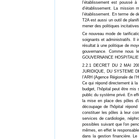
l’établissement est poussé à a
d’établissement. La mission m
l’établissement. En terme de dé
T2A est aussi un outil de plani
mener des politiques incitative
Ce nouveau mode de tarificatio
soignants et administratifs. Il
résultat à une politique de moy
gouvernance. Comme nous le 
GOUVERNANCE HOSPITALIER
2.2.1 DECRET DU 2 MAI 2
JURIDIQUE, DU SYSTEME DE SAN
l’ARH (Agence Régionale de l’Ho
Ce qui répond directement à la 
budget, l’hôpital peut être mis
public du système privé. En eff
la mise en place des pôles d'a
découpage de l'hôpital répond 
constituer les pôles à leur c
services de cardiologie, néphr
possibles suivant que l'on penc
mêmes, en effet le responsable 
dans la gestion financière. L