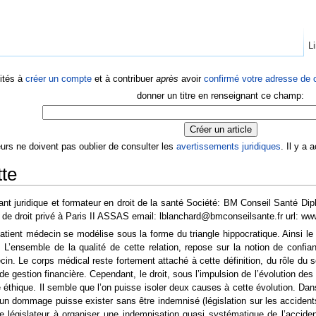
Li
ités à
créer un compte
et à contribuer
après
avoir
confirmé votre adresse de c
donner un titre en renseignant ce champ:
eurs ne doivent pas oublier de consulter les
avertissements juridiques
. Il y a
tte
ant juridique et formateur en droit de la santé Société: BM Conseil Santé Di
se de droit privé à Paris II ASSAS email: lblanchard@bmconseilsante.fr url: w
patient médecin se modélise sous la forme du triangle hippocratique. Ainsi le 
 L’ensemble de la qualité de cette relation, repose sur la notion de confianc
in. Le corps médical reste fortement attaché à cette définition, du rôle du s
 gestion financière. Cependant, le droit, sous l’impulsion de l’évolution d
 éthique. Il semble que l’on puisse isoler deux causes à cette évolution. Da
un dommage puisse exister sans être indemnisé (législation sur les accidents
le législateur à organiser une indemnisation quasi systématique de l’accide