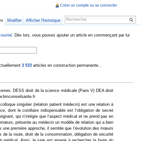
Créer un compte ou se connecter
re
Modifier
Afficher l'historique
ourriel
. Dès lors, vous pouvez ajouter un article en commençant par lui
 actuellement
3 533
articles en construction permanente...
plomes: DESS droit de la science médicale (Paris V) DEA droit
ww.bmconseilsante.fr
colloque singulier (relation patient médecin) est une relation à
e, dont le corollaire indispensable est l’obligation de secret
oignant, qui n’intègre que l’aspect médical et ne prend pas en
es mœurs, présente au médecin un modèle de relation qui a bien
ns une première approche, il semble que l’évolution des mœurs
 de la route, droit de la consommation, obligation de sécurité
nt médical. Ainsi, le juge est amené à rechercher la faute du