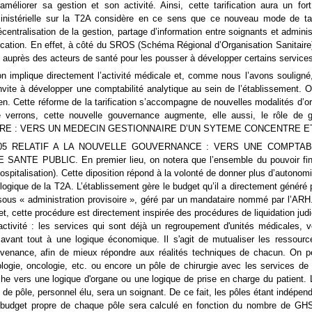
méliorer sa gestion et son activité. Ainsi, cette tarification aura un fort
inistérielle sur la T2A considère en ce sens que ce nouveau mode de tar
centralisation de la gestion, partage d’information entre soignants et admini
fication. En effet, à côté du SROS (Schéma Régional d’Organisation Sanitaire)
s auprès des acteurs de santé pour les pousser à développer certains service
n implique directement l’activité médicale et, comme nous l’avons souligné
 invite à développer une comptabilité analytique au sein de l’établissement. 
en. Cette réforme de la tarification s’accompagne de nouvelles modalités d’
verrons, cette nouvelle gouvernance augmente, elle aussi, le rôle de 
E : VERS UN MEDECIN GESTIONNAIRE D’UN SYTEME CONCENTRE ET 
005 RELATIF A LA NOUVELLE GOUVERNANCE : VERS UNE COMPTABI
TE PUBLIC. En premier lieu, on notera que l’ensemble du pouvoir financi
spitalisation). Cette diposition répond à la volonté de donner plus d’autonom
logique de la T2A. L’établissement gère le budget qu’il a directement généré pa
 sous « administration provisoire », géré par un mandataire nommé par l’ARH
et, cette procédure est directement inspirée des procédures de liquidation judi
ctivité : les services qui sont déjà un regroupement d'unités médicales, 
avant tout à une logique économique. Il s'agit de mutualiser les ressourc
onvenance, afin de mieux répondre aux réalités techniques de chacun. On 
ologie, oncologie, etc. ou encore un pôle de chirurgie avec les services de 
he vers une logique d'organe ou une logique de prise en charge du patient. 
de pôle, personnel élu, sera un soignant. De ce fait, les pôles étant indépen
e budget propre de chaque pôle sera calculé en fonction du nombre de GHS q