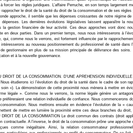
is, à forcer les règles juridiques. L’affaire Perruche, en son temps largemen
 rapprocher le droit de la santé du droit de la consommation et de ses règles 
nde approche, il semble que les dépenses croissantes de notre régime de s
épenses. Les dernières évolutions législatives laissent apparaître la nouve
s la gestion financière de leur activité. Ces deux approches vont donc no
e en deux parties. Dans un premier temps, nous nous intéresserons à l’évolu
e, qui, comme nous le verrons, est fortement influencée par le rapprochemen
téresserons au nouveau positionnement du professionnel de santé dans l’in
e gestionnaire en plus de sa mission principale de délivrance des soins. N
fication et à la nouvelle gouvernance.
U DROIT DE LA CONSOMMATION. D’UNE APREHENSION INDIVIDUELLE
tudierons ici l’évolution du droit de la santé dans le cadre de son rap
oin »). La démonstration de cette proximité nous mènera à mettre en évidenc
me légale ». Comme nous le verrons, la norme légale génère un antagonis
ale préfèreraient une relation individuelle de confiance. Nous commencerons 
a consommation. Nous mettrons ensuite en évidence l’évolution de la « cau
ettent de mettre en lumière la proximité entre ces deux branches du droit, a
OIT DE LA CONSOMMATION Le droit commun des contrats (droit applicable
ion contractuelle. A l’inverse, le droit de la consommation prône une approche c
perçues comme inégalitaire. Ainsi, la relation consommateur professionn
ns particulières aux professionnels au profit du consommateur. De ce fait, 