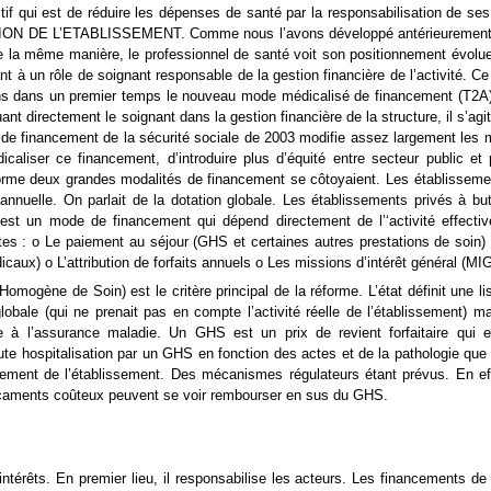
ctif qui est de réduire les dépenses de santé par la responsabilisatio
E L’ETABLISSEMENT. Comme nous l’avons développé antérieurement, la rel
e la même manière, le professionnel de santé voit son positionnement évolue
ant à un rôle de soignant responsable de la gestion financière de l’activité. 
s dans un premier temps le nouveau mode médicalisé de financement (T2A). 
iquant directement le soignant dans la gestion financière de la structure, i
e financement de la sécurité sociale de 2003 modifie assez largement les 
caliser ce financement, d’introduire plus d’équité entre secteur public et 
forme deux grandes modalités de financement se côtoyaient. Les établissement
annuelle. On parlait de la dotation globale. Les établissements privés à but
 est un mode de financement qui dépend directement de l’‘activité effective 
entes : o Le paiement au séjour (GHS et certaines autres prestations de soi
aux) o L’attribution de forfaits annuels o Les missions d’intérêt général (MIG)
mogène de Soin) est le critère principal de la réforme. L’état définit une l
ale (qui ne prenait pas en compte l’activité réelle de l’établissement) mais
 à l’assurance maladie. Un GHS est un prix de revient forfaitaire qui e
toute hospitalisation par un GHS en fonction des actes et de la pathologie q
ement de l’établissement. Des mécanismes régulateurs étant prévus. En effe
dicaments coûteux peuvent se voir rembourser en sus du GHS.
érêts. En premier lieu, il responsabilise les acteurs. Les financements de 