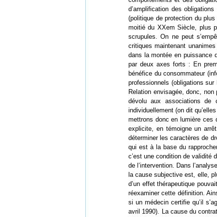
d’amplification des obligation
(politique de protection du plu
moitié du XXem Siècle, plus p
scrupules. On ne peut s’empêc
critiques maintenant unanimes
dans la montée en puissance de
par deux axes forts : En premie
bénéfice du consommateur (inform
professionnels (obligations sur
Relation envisagée, donc, non 
dévolu aux associations de 
individuellement (on dit qu’ell
mettrons donc en lumière ces de
explicite, en témoigne un arrê
déterminer les caractères de 
qui est à la base du rapproc
c’est une condition de validité 
de l’intervention. Dans l’analys
la cause subjective est, elle, 
d’un effet thérapeutique pouvai
réexaminer cette définition. Ai
si un médecin certifie qu’il s
avril 1990). La cause du contra