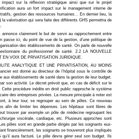
 impact sur la réflexion stratégique ainsi que sur le projet
ification aura un fort impact sur le management interne de
stratifs, gestion des ressources humaines… En dernier lieu, la
 la valorisation qui sera faite des différents GHS permettra de
s.
, annonce clairement le but de servir au rapprochement entre
On passe ici, du point de vue de la gestion, d’une politique de
organisation des établissements de santé. On parle de nouvelle
gestionnaire du professionnel de santé. 2.2 LA NOUVELLE
EN VOIX DE PRIVATISATION JURIDIQUE.
LITE ANALYTIQUE ET UNE PRIVATISATION, AU MOINS
er est donné au directeur de l’hôpital sous le contrôle de
ie aux établissements de santé dans la gestion de leur budget.
r son activité. Le décret prévoit que, en cas de déficit sur le
. Cette procédure inédite en droit public rapproche le système
caire des entreprises privées. La mesure principale à noter est
vont, à leur tour, se regrouper au sein de pôles. Ce nouveau
es afin de limiter les dépenses. Les hôpitaux sont libres de
peut trouver par exemple un pôle de médecine regroupant les
chirurgie viscérale, cardiaque, etc. Plusieurs approches sont
Les pôles sont en grande partie dirigés par les soignants eux-
dant financièrement, les soignants se trouveront plus impliqués
u’il aura facturé. Le pôle devra gérer seul son budget. Ils