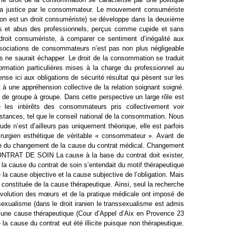
 à la justice par le consommateur. Le mouvement consumériste
ation est un droit consumériste) se développe dans la deuxième
ès et abus des professionnels, perçus comme cupide et sans
roit consumériste, à comparer ce sentiment d’inégalité aux
ssociations de consommateurs n’est pas non plus négligeable
s ne saurait échapper. Le droit de la consommation se traduit
information particulières mises à la charge du professionnel au
ense ici aux obligations de sécurité résultat qui pèsent sur les
t à une appréhension collective de la relation soignant soigné.
 de groupe à groupe. Dans cette perspective un large rôle est
les intérêts des consommateurs pris collectivement voir
instances, tel que le conseil national de la consommation. Nous
de n’est d’ailleurs pas uniquement théorique, elle est parfois
chirurgien esthétique de véritable « consommateur ». Avant de
se du changement de la cause du contrat médical. Changement
TRAT DE SOIN La cause à la base du contrat doit exister,
36 la cause du contrat de soin s’entendait du motif thérapeutique
e la cause objective et la cause subjective de l’obligation. Mais
 constituée de la cause thérapeutique. Ainsi, seul la recherche
 l’évolution des mœurs et de la pratique médicale ont imposé de
ssexualisme (dans le droit iranien le transsexualisme est admis
me une cause thérapeutique (Cour d’Appel d’Aix en Provence 23
la cause du contrat eut été illicite puisque non thérapeutique.