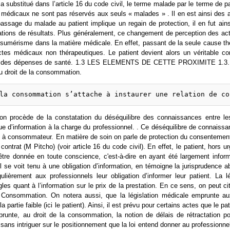
a substitué dans l’article 16 du code civil, le terme malade par le terme de p
s médicaux ne sont pas réservés aux seuls « malades » . Il en est ainsi des 
 passage du malade au patient implique un regain de protection, il en fut ai
ations de résultats. Plus généralement, ce changement de perception des act
sumérisme dans la matière médicale. En effet, passant de la seule cause th
tes médicaux non thérapeutiques. Le patient devient alors un véritable co
ation des dépenses de santé. 1.3 LES ELEMENTS DE CETTE PROXIMITE 1.3
u droit de la consommation.
ation procède de la constatation du déséquilibre des connaissances entre les p
que d’information à la charge du professionnel. . Ce déséquilibre de connai
l à consommateur. En matière de soin on parle de protection du consentement
contrat (M Pitcho) (voir article 16 du code civil). En effet, le patient, hors 
it être donnée en toute conscience, c'est-à-dire en ayant été largement inf
 se voit tenu à une obligation d’information, en témoigne la jurisprudence 
gulièrement aux professionnels leur obligation d’informer leur patient. La
es quant à l’information sur le prix de la prestation. En ce sens, on peut cit
la Consommation. On notera aussi, que la législation médicale emprunte 
 partie faible (ici le patient). Ainsi, il est prévu pour certains actes que le 
prunte, au droit de la consommation, la notion de délais de rétractation p
s sans intriguer sur le positionnement que la loi entend donner au professionne