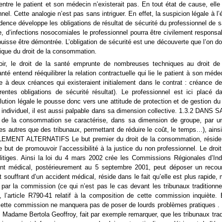
entre le patient et son médecin n’existerait pas. En tout état de cause, elle
el. Cette analogie n’est pas sans intriguer. En effet, la suspicion légale à l’
dence développe les obligations de résultat de sécurité du professionnel de s
e, d’infections nosocomiales le professionnel pourra être civilement respon
uisse être démontrée. L’obligation de sécurité est une découverte que l’on do
tique du droit de la consommation.
r, le droit de la santé emprunte de nombreuses techniques au droit de
nté entend rééquilibrer la relation contractuelle qui lie le patient à son mé
à deux créances qui existeraient initialement dans le contrat : créance de 
érentes obligations de sécurité résultat). Le professionnel est ici placé
lution légale le pousse donc vers une attitude de protection et de gestion 
ect individuel, il est aussi palpable dans sa dimension collective. 1.3
it de la consommation se caractérise, dans sa dimension de groupe, par u
s autres que des tribunaux, permettant de réduire le coût, le temps…), ainsi 
NT ALTERNATIFS Le but premier du droit de la consommation, réside dan
e but de promouvoir l’accessibilité à la justice du non professionnel. Le dro
 litiges. Ainsi la loi du 4 mars 2002 crée les Commissions Régionales d’
ent médical, postérieurement au 5 septembre 2001, peut déposer un recour
 souffrant d’un accident médical, réside dans le fait qu’elle est plus rapide, m
 par la commission (ce qui n’est pas le cas devant les tribunaux traditionne
, l’article R790-41 relatif à la composition de cette commission inquiète
cette commission ne manquera pas de poser de lourds problèmes pratiques . E
n. Madame Bertola Geoffroy, fait par exemple remarquer, que les tribunaux tra