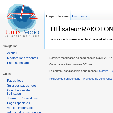
Page utilisateur
Discussion
Utilisateur:RAKOTON
Aller à :
Navigation
,
rechercher
je suis un homme âgé de 25 ans et étudian
Navigation
Accueil
Modifications récentes
Dernière modification de cette page le 5 avril 2013 à
Page au hasard
Cette page a été consultée 601 fois.
Le contenu est disponible sous licence
Paternité - P
Outils
Politique de confidentialité
À propos de JurisPedia
Pages liées
Suivi des pages liées
Contributions de
l’utilisateur
Journaux d'opérations
Pages spéciales
Version imprimable
Adresse de cette version