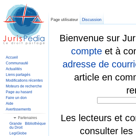
Page utilisateur
Discussion
Bienvenue sur Jur
compte
et à co
Accueil
adresse de courri
Communauté
Actualités
article en com
Liens partagés
Modifications récentes
Moteurs de recherche
re
Page au hasard
Faire un don
Aide
Avertissements
Les lecteurs et co
Partenaires
Grande Bibliothèque
du Droit
consulter les
LegiGlobe