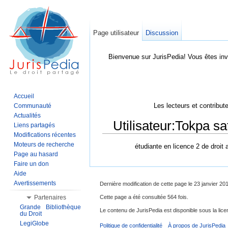
Page utilisateur
Discussion
Bienvenue sur JurisPedia! Vous êtes inv
Accueil
Les lecteurs et contribut
Communauté
Actualités
Utilisateur:Tokpa sa
Liens partagés
Modifications récentes
Aller à :
Navigation
,
Rechercher
Moteurs de recherche
étudiante en licence 2 de droit 
Page au hasard
Faire un don
Aide
Avertissements
Dernière modification de cette page le 23 janvier 20
Cette page a été consultée 564 fois.
Partenaires
Grande Bibliothèque
Le contenu de JurisPedia est disponible sous la li
du Droit
LegiGlobe
Politique de confidentialité
À propos de JurisPedia