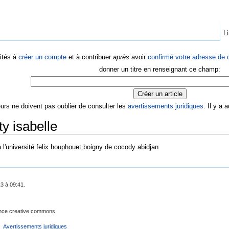
Li
ités à
créer un compte
et à contribuer
après
avoir
confirmé votre adresse de c
donner un titre en renseignant ce champ:
eurs ne doivent pas oublier de consulter les
avertissements juridiques
. Il y a
ty isabelle
a l'université felix houphouet boigny de cocody abidjan
13 à 09:41.
cence creative commons
Avertissements juridiques