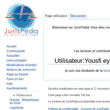
Page utilisateur
Discussion
Bienvenue sur JurisPedia! Vous êtes inv
Accueil
Les lecteurs et contribut
Communauté
Actualités
Utilisateur:Yousfi e
Liens partagés
Modifications récentes
Aller à :
Navigation
,
Rechercher
Moteurs de recherche
je suis une étudiante de la
facu
Page au hasard
Faire un don
Aide
Avertissements
Dernière modification de cette page le 17 novembre
Cette page a été consultée 742 fois.
Partenaires
Grande Bibliothèque
Le contenu de JurisPedia est disponible sous la li
du Droit
LegiGlobe
Politique de confidentialité
À propos de JurisPedia