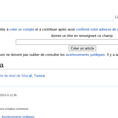
Li
ités à
créer un compte
et à contribuer
après
avoir
confirmé votre adresse de c
donner un titre en renseignant ce champ:
eurs ne doivent pas oublier de consulter les
avertissements juridiques
. Il y a
ya
lté de droit de Sfax
,
Tunisie
 2013 à 12:36.
cence creative commons
Avertissements juridiques