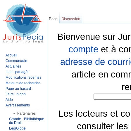
Page
Discussion
Bienvenue sur Jur
compte
et à co
Accueil
adresse de courri
Communauté
Actualités
article en com
Liens partagés
Modifications récentes
Moteurs de recherche
re
Page au hasard
Faire un don
Aide
Avertissements
Les lecteurs et co
Partenaires
Grande Bibliothèque
du Droit
consulter les
LegiGlobe