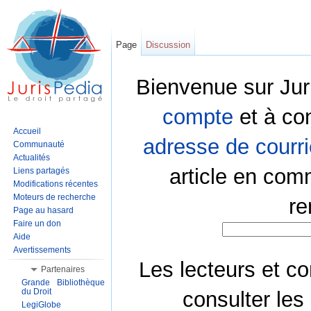
Page
Discussion
Bienvenue sur Jur
compte
et à co
Accueil
adresse de courri
Communauté
Actualités
article en com
Liens partagés
Modifications récentes
Moteurs de recherche
re
Page au hasard
Faire un don
Aide
Avertissements
Les lecteurs et co
Partenaires
Grande Bibliothèque
du Droit
consulter les
LegiGlobe