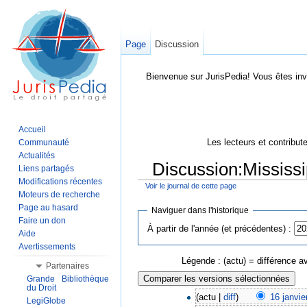
Page
Discussion
Bienvenue sur JurisPedia! Vous êtes inv
Accueil
Les lecteurs et contribut
Communauté
Actualités
Discussion:Mississi
Liens partagés
Modifications récentes
Voir le journal de cette page
Aller à :
Navigation
,
Rechercher
Moteurs de recherche
Page au hasard
Naviguer dans l'historique
Faire un don
À partir de l'année (et précédentes) :
Aide
Avertissements
Légende : (actu) = différence av
Partenaires
Grande Bibliothèque
du Droit
(actu |
diff
)
16 janvie
LegiGlobe