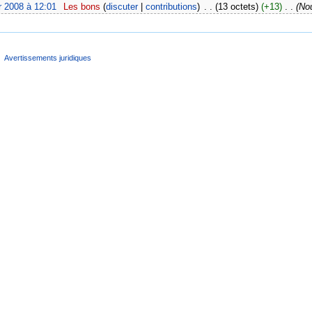
r 2008 à 12:01
‎
Les bons
(
discuter
|
contributions
)
‎
. .
(13 octets)
(+13)
‎
. .
(No
Avertissements juridiques