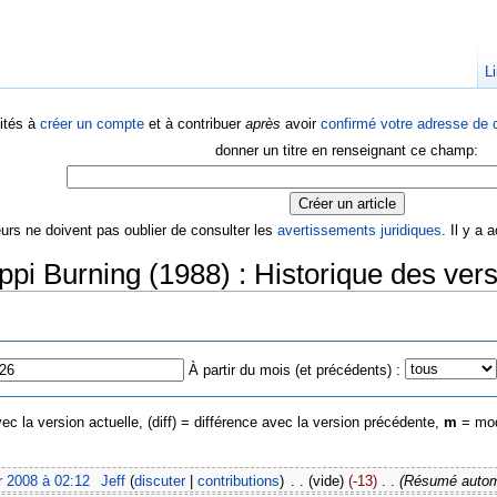
Li
ités à
créer un compte
et à contribuer
après
avoir
confirmé votre adresse de c
donner un titre en renseignant ce champ:
eurs ne doivent pas oublier de consulter les
avertissements juridiques
. Il y a
ppi Burning (1988) : Historique des ver
À partir du mois (et précédents) :
ec la version actuelle, (diff) = différence avec la version précédente,
m
= mod
r 2008 à 02:12
‎
Jeff
(
discuter
|
contributions
)
‎
. .
(vide)
(-13)
‎
. .
(Résumé automa