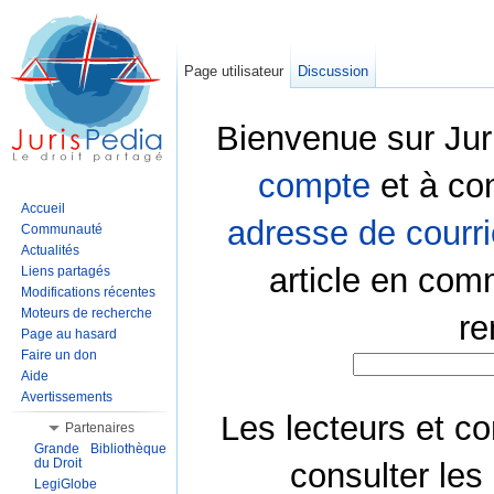
Page utilisateur
Discussion
Bienvenue sur Jur
compte
et à co
Accueil
adresse de courri
Communauté
Actualités
article en com
Liens partagés
Modifications récentes
Moteurs de recherche
re
Page au hasard
Faire un don
Aide
Avertissements
Les lecteurs et co
Partenaires
Grande Bibliothèque
du Droit
consulter les
LegiGlobe