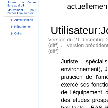
Journal de l'accès
actuellemen
libre au droit
Mouvement pour
l'accès libre au droit
Administration
Utilisateur:
Hébergement
Outils
Version du 21 décembre 
(diff) ← Version précédente
(diff)
Aller à :
Navigation
,
Rechercher
Juriste spéci
environnement), 
praticien de l'am
exercé ses fonctio
de l'équipement 
des études prosp
habitants – BAS-RH