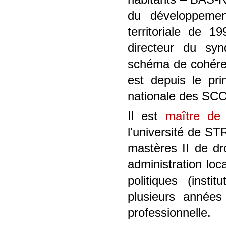
du développement
territoriale de 
directeur du syn
schéma de cohéren
est depuis le pri
nationale des SC
Il est
maître de
l'université de S
mastères II de dro
administration loc
politiques (insti
plusieurs année
professionnelle.