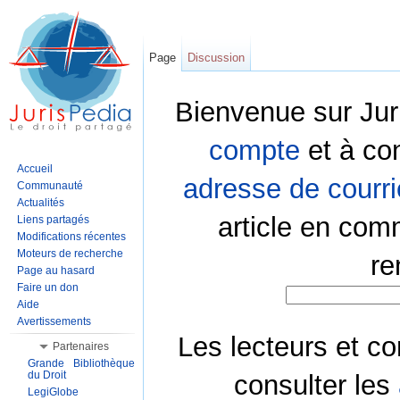
Page
Discussion
Bienvenue sur Jur
compte
et à co
Accueil
adresse de courri
Communauté
Actualités
article en com
Liens partagés
Modifications récentes
Moteurs de recherche
re
Page au hasard
Faire un don
Aide
Avertissements
Les lecteurs et co
Partenaires
Grande Bibliothèque
du Droit
consulter les
LegiGlobe