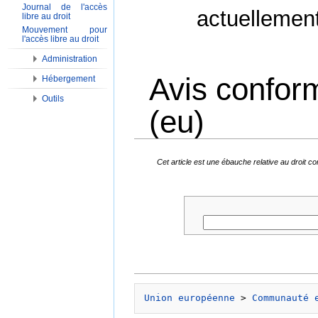
Journal de l'accès
actuellemen
libre au droit
Mouvement pour
l'accès libre au droit
Administration
Avis confor
Hébergement
Outils
(eu)
Aller à :
Navigation
,
Rechercher
Cet article est une ébauche relative au droit
Union européenne
 > 
Communauté 