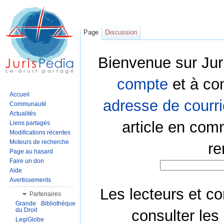
Page
Discussion
Bienvenue sur Jur
compte
et à co
Accueil
adresse de courri
Communauté
Actualités
article en com
Liens partagés
Modifications récentes
Moteurs de recherche
re
Page au hasard
Faire un don
Aide
Avertissements
Les lecteurs et co
Partenaires
Grande Bibliothèque
du Droit
consulter les
LegiGlobe