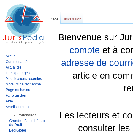
Page
Discussion
Bienvenue sur Jur
compte
et à co
Accueil
adresse de courri
Communauté
Actualités
article en com
Liens partagés
Modifications récentes
Moteurs de recherche
re
Page au hasard
Faire un don
Aide
Avertissements
Les lecteurs et co
Partenaires
Grande Bibliothèque
du Droit
consulter les
LegiGlobe