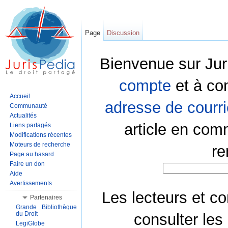
Page
Discussion
Bienvenue sur Jur
compte
et à co
Accueil
adresse de courri
Communauté
Actualités
article en com
Liens partagés
Modifications récentes
Moteurs de recherche
re
Page au hasard
Faire un don
Aide
Avertissements
Les lecteurs et co
Partenaires
Grande Bibliothèque
du Droit
consulter les
LegiGlobe