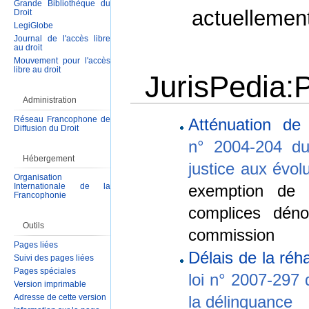
Grande Bibliothèque du
actuellemen
Droit
LegiGlobe
Journal de l'accès libre
au droit
Mouvement pour l'accès
libre au droit
JurisPedia:P
Administration
Aller à :
Navigation
,
Rechercher
Réseau Francophone de
Atténuation de
Diffusion du Droit
n° 2004-204 du
Hébergement
justice aux évolu
Organisation
exemption de 
Internationale de la
Francophonie
complices dén
Outils
commission
Pages liées
Délais de la réha
Suivi des pages liées
Pages spéciales
loi n° 2007-297 
Version imprimable
la délinquance
Adresse de cette version