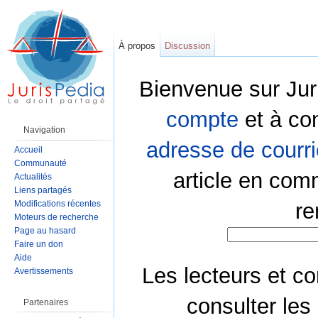
À propos
Discussion
Bienvenue sur Jur
compte
et à co
Navigation
adresse de courri
Accueil
Communauté
article en com
Actualités
Liens partagés
Modifications récentes
re
Moteurs de recherche
Page au hasard
Faire un don
Aide
Les lecteurs et co
Avertissements
consulter les
Partenaires