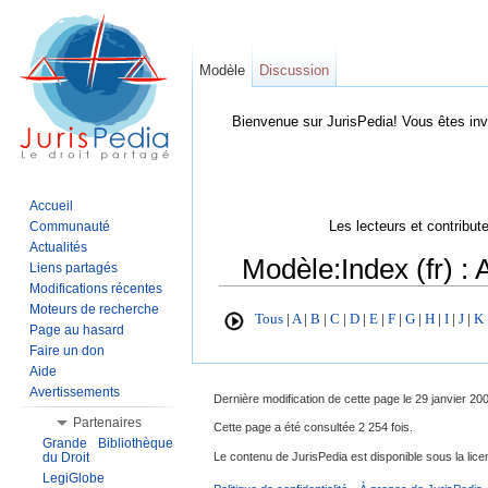
Modèle
Discussion
Bienvenue sur JurisPedia! Vous êtes inv
Accueil
Les lecteurs et contribut
Communauté
Actualités
Modèle:Index (fr) : 
Liens partagés
Modifications récentes
Aller à :
Navigation
,
Rechercher
Moteurs de recherche
Tous
|
A
|
B
|
C
|
D
|
E
|
F
|
G
|
H
|
I
|
J
|
K
Page au hasard
Faire un don
Aide
Avertissements
Dernière modification de cette page le 29 janvier 20
Partenaires
Cette page a été consultée 2 254 fois.
Grande Bibliothèque
Le contenu de JurisPedia est disponible sous la li
du Droit
LegiGlobe