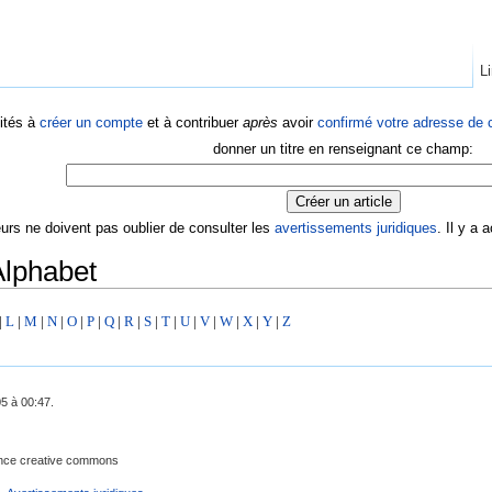
Li
ités à
créer un compte
et à contribuer
après
avoir
confirmé votre adresse de c
donner un titre en renseignant ce champ:
eurs ne doivent pas oublier de consulter les
avertissements juridiques
. Il y a
Alphabet
|
L
|
M
|
N
|
O
|
P
|
Q
|
R
|
S
|
T
|
U
|
V
|
W
|
X
|
Y
|
Z
05 à 00:47.
cence creative commons