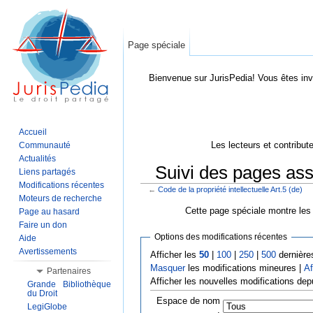
Page spéciale
Bienvenue sur JurisPedia! Vous êtes inv
Accueil
Les lecteurs et contribut
Communauté
Actualités
Suivi des pages asso
Liens partagés
Modifications récentes
←
Code de la propriété intellectuelle Art.5 (de)
Aller à :
Navigation
,
Rechercher
Moteurs de recherche
Cette page spéciale montre les 
Page au hasard
Faire un don
Options des modifications récentes
Aide
Avertissements
Afficher les
50
|
100
|
250
|
500
dernière
Masquer
les modifications mineures |
Af
Partenaires
Afficher les nouvelles modifications dep
Grande Bibliothèque
du Droit
Espace de nom
LegiGlobe