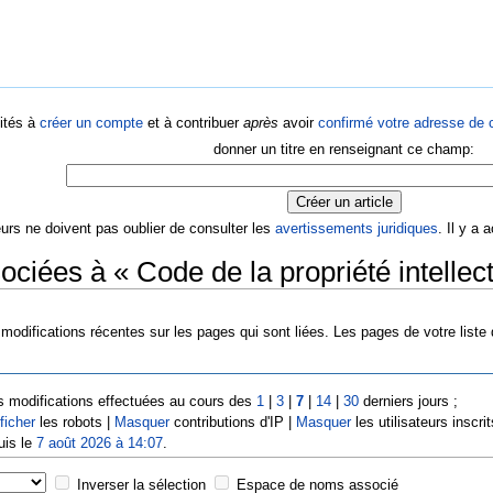
ités à
créer un compte
et à contribuer
après
avoir
confirmé votre adresse de c
donner un titre en renseignant ce champ:
eurs ne doivent pas oublier de consulter les
avertissements juridiques
. Il y a
ciées à « Code de la propriété intellect
modifications récentes sur les pages qui sont liées. Les pages de votre liste
s modifications effectuées au cours des
1
|
3
|
7
|
14
|
30
derniers jours ;
ficher
les robots |
Masquer
contributions d'IP |
Masquer
les utilisateurs inscrit
uis le
7 août 2026 à 14:07
.
Inverser la sélection
Espace de noms associé