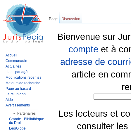
Page
Discussion
Bienvenue sur Jur
compte
et à co
Accueil
adresse de courri
Communauté
Actualités
article en com
Liens partagés
Modifications récentes
Moteurs de recherche
re
Page au hasard
Faire un don
Aide
Avertissements
Les lecteurs et co
Partenaires
Grande Bibliothèque
du Droit
consulter les
LegiGlobe