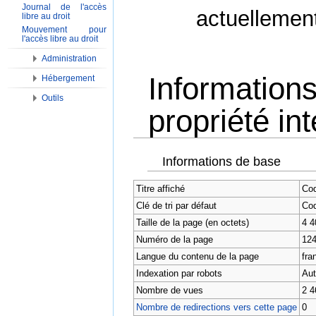
Journal de l'accès
actuellemen
libre au droit
Mouvement pour
l'accès libre au droit
Administration
Information
Hébergement
Outils
propriété int
Aller à :
Navigation
,
Rechercher
Informations de base
Titre affiché
Cod
Clé de tri par défaut
Cod
Taille de la page (en octets)
4 4
Numéro de la page
12
Langue du contenu de la page
fran
Indexation par robots
Aut
Nombre de vues
2 4
Nombre de redirections vers cette page
0