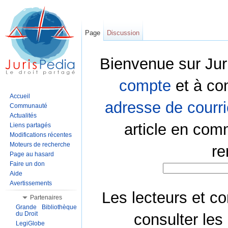
Page
Discussion
Bienvenue sur Jur
compte
et à co
Accueil
adresse de courri
Communauté
Actualités
article en com
Liens partagés
Modifications récentes
Moteurs de recherche
re
Page au hasard
Faire un don
Aide
Avertissements
Les lecteurs et co
Partenaires
Grande Bibliothèque
du Droit
consulter les
LegiGlobe