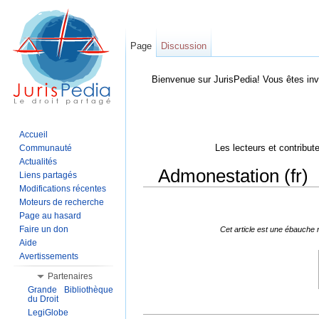
Page
Discussion
Bienvenue sur JurisPedia! Vous êtes inv
Accueil
Les lecteurs et contribut
Communauté
Actualités
Admonestation (fr)
Liens partagés
Modifications récentes
Aller à :
Navigation
,
Rechercher
Moteurs de recherche
Page au hasard
Faire un don
Cet article est une ébauche 
Aide
Avertissements
Partenaires
Grande Bibliothèque
du Droit
LegiGlobe