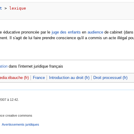
t
 > 
lexique
e éducative prononcée par le
juge des enfants
en
audience
de cabinet (dans 
nt. Il s'agit de lui faire prendre conscience qu'il a commis un acte illégal pour
tion
dans l'internet juridique français
edia:ébauche (fr)
France
Introduction au droit (fr)
Droit processuel (fr)
2007 à 12:42.
cence creative commons
Avertissements juridiques