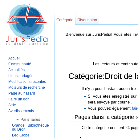
Catégorie
Discussion
Bienvenue sur JurisPedia! Vous êtes inv
Accueil
Les lecteurs et contribut
Communauté
Actualités
Catégorie:Droit de l
Liens partagés
Modifications récentes
Aller à :
Navigation
,
Rechercher
Moteurs de recherche
Il n’y a pour l’instant aucun tex
Page au hasard
Si vous êtes enregistré su
Faire un don
sera envoyé par courriel.
Aide
Vous pouvez également
fai
Avertissements
Pages dans la catégorie « 
Partenaires
Grande Bibliothèque
Cette catégorie contient 24 pag
du Droit
LegiGlobe