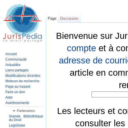
Page
Discussion
Bienvenue sur Jur
compte
et à co
Accueil
adresse de courri
Communauté
Actualités
article en com
Liens partagés
Modifications récentes
Moteurs de recherche
re
Page au hasard
Faire un don
Aide
Avertissements
Les lecteurs et co
Partenaires
Grande Bibliothèque
du Droit
consulter les
LegiGlobe