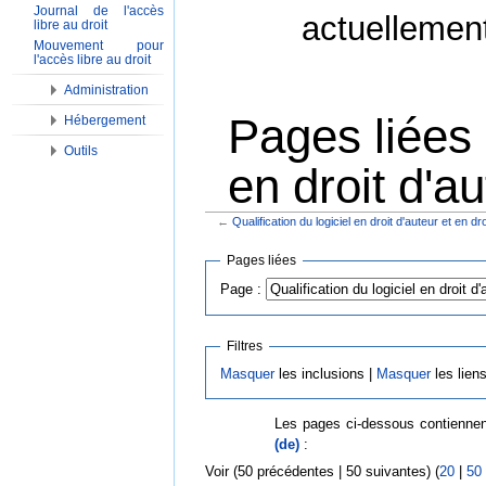
Journal de l'accès
actuellemen
libre au droit
Mouvement pour
l'accès libre au droit
Administration
Pages liées 
Hébergement
Outils
en droit d'au
←
Qualification du logiciel en droit d'auteur et en droi
Aller à :
Navigation
,
Rechercher
Pages liées
Page :
Filtres
Masquer
les inclusions |
Masquer
les lien
Les pages ci-dessous contiennen
(de)
:
Voir (50 précédentes | 50 suivantes) (
20
|
50